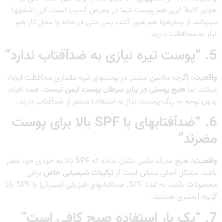
هوای کاملاً ابری هم پوست شما در معرض آسیب است. این اشعهها
میتوانند از پنجرهها هم عبور کنند، پس حتی در خانه یا محل کار هم
نیاز به محافظت دارید.
5. “پوست تیره نیازی به ضدآفتاب ندارد”
واقعیت:
اگرچه ملانین بیشتر در پوستهای تیره مقداری محافظت ایجاد
میکند، اما
هیچ پوستی در برابر سرطان پوست ایمن نیست
. همه افراد،
بدون توجه به رنگ پوست، نیاز به استفاده منظم از ضدآفتاب دارند.
6. “ضدآفتابهای با SPF بالا برای پوست
مضرند”
واقعیت:
هیچ مدرک علمی نشان نداده که SPF بالا به خودی خود مضر
باشد. مشکل اصلی ممکن است از
ترکیبات شیمیایی خاص
برخی
محصولات باشد، نه عدد SPF. ضدآفتابهای فیزیکی (مینرال) با SPF بالا
گزینه ایمنتری هستند.
7. “یک بار استفاده صبح کافی است”