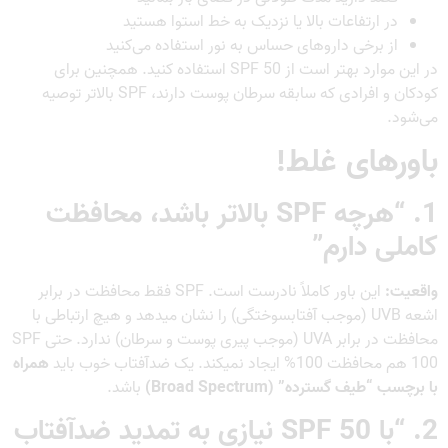
در ارتفاعات بالا یا نزدیک به خط استوا هستید
از برخی داروهای حساس به نور استفاده می‌کنید
در این موارد بهتر است از SPF 50 استفاده کنید. همچنین برای
کودکان و افرادی که سابقه سرطان پوست دارند، SPF بالاتر توصیه
می‌شود.
باورهای غلط!
1. “هرچه SPF بالاتر باشد، محافظت
کاملی دارم”
واقعیت:
این باور کاملاً نادرست است. SPF فقط محافظت در برابر
اشعه UVB (موجب آفتابسوختگی) را نشان میدهد و هیچ ارتباطی با
محافظت در برابر UVA (موجب پیری پوست و سرطان) ندارد. حتی SPF
100 هم محافظت 100% ایجاد نمیکند. یک ضدآفتاب خوب باید
همراه
با برچسب “طیف گسترده” (Broad Spectrum)
باشد.
2. “با SPF 50 نیازی به تمدید ضدآفتاب