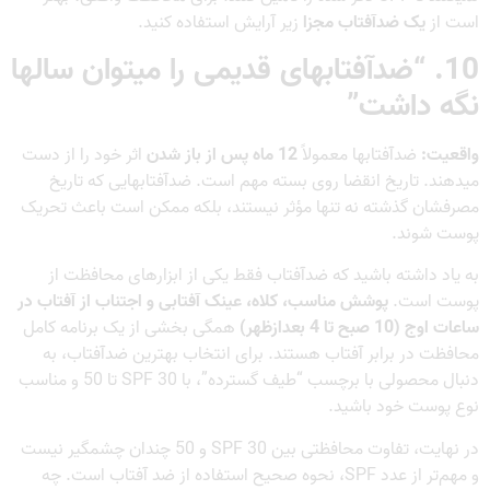
است از
یک ضدآفتاب مجزا
زیر آرایش استفاده کنید.
10. “ضدآفتابهای قدیمی را میتوان سالها
نگه داشت”
واقعیت:
ضدآفتابها معمولاً
12 ماه پس از باز شدن
اثر خود را از دست
میدهند. تاریخ انقضا روی بسته مهم است. ضدآفتابهایی که تاریخ
مصرفشان گذشته نه تنها مؤثر نیستند، بلکه ممکن است باعث تحریک
پوست شوند.
به یاد داشته باشید که ضدآفتاب فقط یکی از ابزارهای محافظت از
پوست است.
پوشش مناسب، کلاه، عینک آفتابی و اجتناب از آفتاب در
ساعات اوج (10 صبح تا 4 بعدازظهر)
همگی بخشی از یک برنامه کامل
محافظت در برابر آفتاب هستند. برای انتخاب بهترین ضدآفتاب، به
دنبال محصولی با برچسب “طیف گسترده”، با SPF 30 تا 50 و مناسب
نوع پوست خود باشید.
در نهایت، تفاوت محافظتی بین SPF 30 و 50 چندان چشمگیر نیست
و مهم‌تر از عدد SPF، نحوه صحیح استفاده از ضد آفتاب است. چه