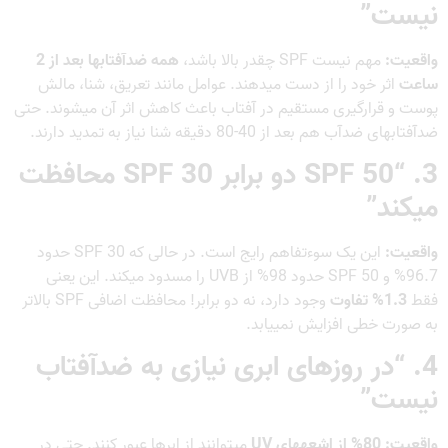
نیست”
واقعیت:
مهم نیست SPF چقدر بالا باشد،
همه ضدآفتابها بعد از 2
ساعت
اثر خود را از دست میدهند. عوامل مانند تعریق، شنا، مالش
پوست و قرارگیری مستقیم در آفتاب باعث کاهش اثر آن میشوند. حتی
ضدآفتابهای ضدآب هم بعد از 40-80 دقیقه شنا نیاز به تمدید دارند.
3. “SPF 50 دو برابر SPF 30 محافظت
میکند”
واقعیت:
این یک سوءتفاهم رایج است. در حالی که SPF 30 حدود
96.7% و SPF 50 حدود 98% از UVB را مسدود میکند. این یعنی
فقط
1.3% تفاوت
وجود دارد، نه دو برابر! محافظت اضافی SPF بالاتر
به صورت خطی افزایش نمییابد.
4. “در روزهای ابری نیازی به ضدآفتاب
نیست”
واقعیت:
80% از اشعههای UV
میتوانند از ابرها عبور کنند. حتی در