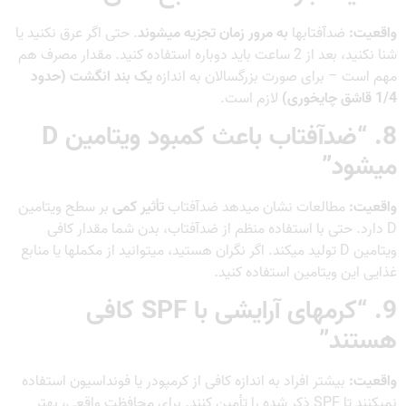
واقعیت:
ضدآفتابها
به مرور زمان تجزیه میشوند
. حتی اگر عرق نکنید یا
شنا نکنید، بعد از 2 ساعت باید دوباره استفاده کنید. مقدار مصرف هم
مهم است – برای صورت بزرگسالان به اندازه
یک بند انگشت (حدود
1/4 قاشق چایخوری)
لازم است.
8. “ضدآفتاب باعث کمبود ویتامین D
میشود”
واقعیت:
مطالعات نشان میدهد ضدآفتاب
تأثیر کمی
بر سطح ویتامین
D دارد. حتی با استفاده منظم از ضدآفتاب، بدن شما مقدار کافی
ویتامین D تولید میکند. اگر نگران هستید، میتوانید از مکملها یا منابع
غذایی این ویتامین استفاده کنید.
9. “کرمهای آرایشی با SPF کافی
هستند”
واقعیت:
بیشتر افراد به اندازه کافی از کرمپودر یا فونداسیون استفاده
نمیکنند تا SPF ذکر شده را تأمین کنند. برای محافظت واقعی، بهتر