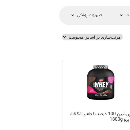
دک
تجهیزات پزشکی
وی پروتیین 100 درصد با طعم شکلات
و 1800g