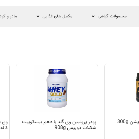
محصولات گیاهی
مکمل های غذایی
مادر و کو
پودر پروتیین وی گلد با طعم بیسکوییت
شکلات دوبیس 908g
کاله پر