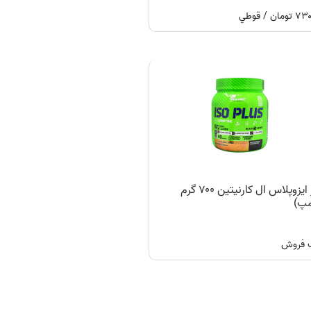
ان / قوطي
پودر ایزوپلاس ال کارنیتین ۷۰۰ گرم
مپ)
 فروش