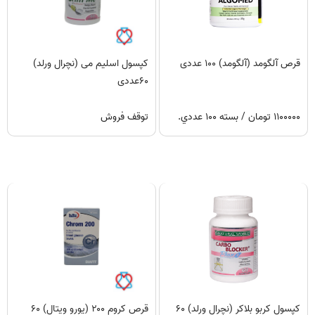
قرص آلگومد (آلگومد) ۱۰۰ عددی
کپسول اسلیم می (نچرال ورلد)
۶۰عددی
۱۱۰۰۰۰۰ تومان / بسته ۱۰۰ عددي.
توقف فروش
کپسول کربو بلاکر (نچرال ورلد) ۶۰
قرص کروم ۲۰۰ (یورو ویتال) ۶۰