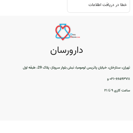
خطا در دریافت اطلاعات
دارورسان
تهران، ستارخان، خیابان پاتریس لومومبا، نبش بلوار سروناز، پلاک 29، طبقه اول
۰۲۱-۶۶۵۹۳۷۱۱ و
ساعت کاری ۹ تا ۲۱