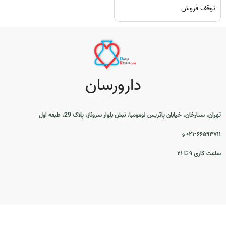
توقف فروش
دارورسان
تهران، ستارخان، خیابان پاتریس لومومبا، نبش بلوار سروناز، پلاک 29، طبقه اول
۰۲۱-۶۶۵۹۳۷۱۱ و
ساعت کاری ۹ تا ۲۱