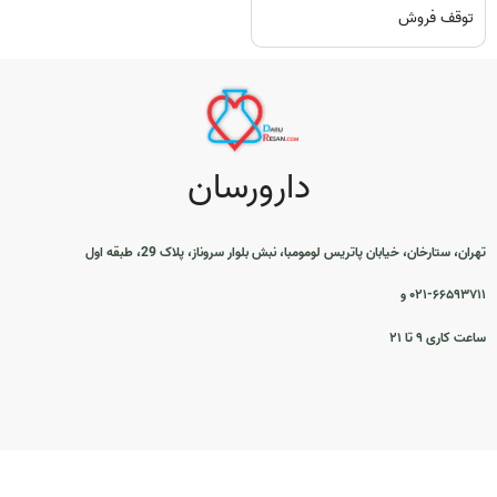
توقف فروش
دارورسان
تهران، ستارخان، خیابان پاتریس لومومبا، نبش بلوار سروناز، پلاک 29، طبقه اول
۰۲۱-۶۶۵۹۳۷۱۱ و
ساعت کاری ۹ تا ۲۱