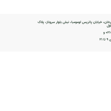
رخان، خیابان پاتریس لومومبا، نبش بلوار سروناز، پلاک
۰ و
۲۱