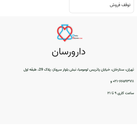
توقف فروش
دارورسان
تهران، ستارخان، خیابان پاتریس لومومبا، نبش بلوار سروناز، پلاک 29، طبقه اول
۰۲۱-۶۶۵۹۳۷۱۱ و
ساعت کاری ۹ تا ۲۱