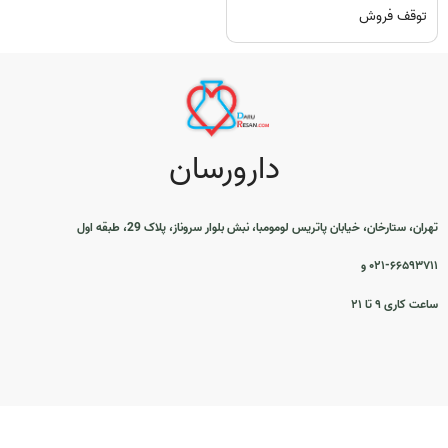
توقف فروش
دارورسان
تهران، ستارخان، خیابان پاتریس لومومبا، نبش بلوار سروناز، پلاک 29، طبقه اول
۰۲۱-۶۶۵۹۳۷۱۱ و
ساعت کاری ۹ تا ۲۱