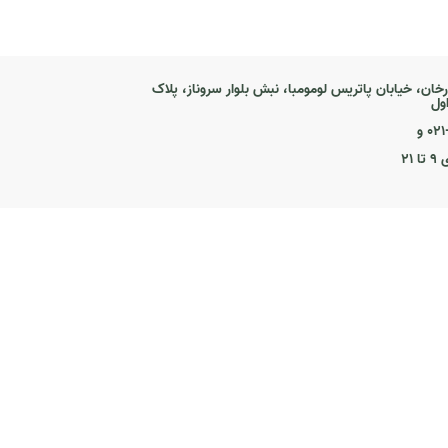
رخان، خیابان پاتریس لومومبا، نبش بلوار سروناز، پلاک
۰ و
۲۱