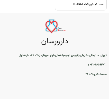
خطا در دریافت اطلاعات
دارورسان
تهران، ستارخان، خیابان پاتریس لومومبا، نبش بلوار سروناز، پلاک 29، طبقه اول
۰۲۱-۶۶۵۹۳۷۱۱ و
ساعت کاری ۹ تا ۲۱