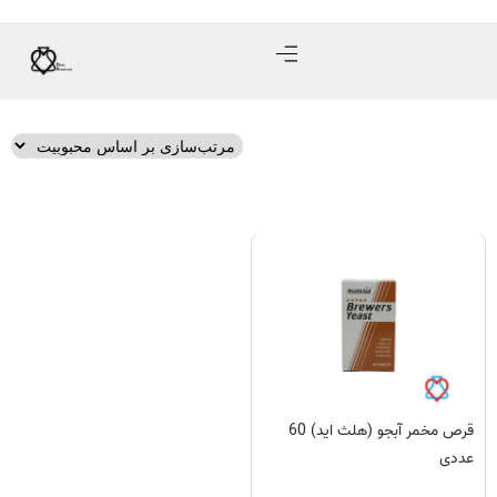
قرص مخمر آبجو (هلث اید) 60
عددی