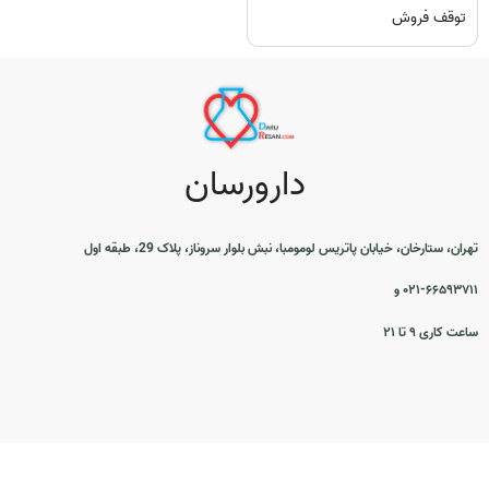
توقف فروش
دارورسان
تهران، ستارخان، خیابان پاتریس لومومبا، نبش بلوار سروناز، پلاک 29، طبقه اول
۰۲۱-۶۶۵۹۳۷۱۱ و
ساعت کاری ۹ تا ۲۱