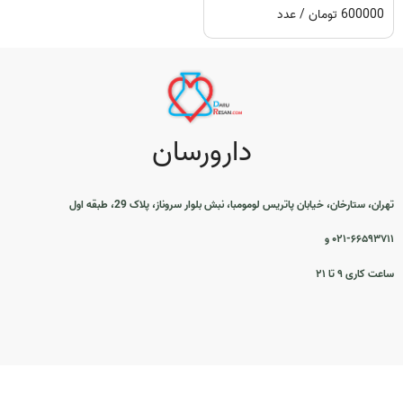
600000 تومان / عدد
دارورسان
تهران، ستارخان، خیابان پاتریس لومومبا، نبش بلوار سروناز، پلاک 29، طبقه اول
۰۲۱-۶۶۵۹۳۷۱۱ و
ساعت کاری ۹ تا ۲۱