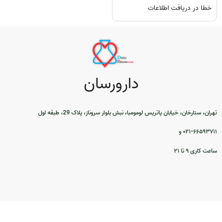
خطا در دریافت اطلاعات
دارورسان
تهران، ستارخان، خیابان پاتریس لومومبا، نبش بلوار سروناز، پلاک 29، طبقه اول
۰۲۱-۶۶۵۹۳۷۱۱ و
ساعت کاری ۹ تا ۲۱