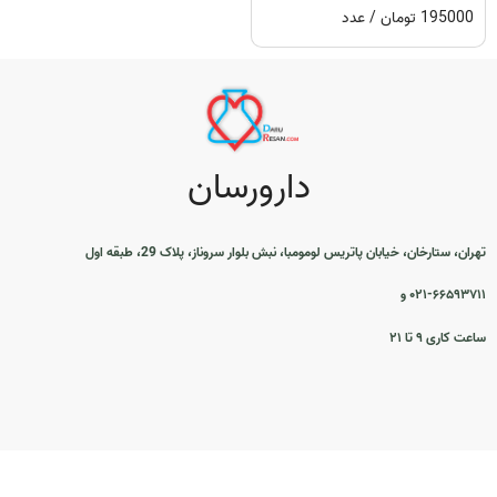
195000 تومان / عدد
دارورسان
تهران، ستارخان، خیابان پاتریس لومومبا، نبش بلوار سروناز، پلاک 29، طبقه اول
۰۲۱-۶۶۵۹۳۷۱۱ و
ساعت کاری ۹ تا ۲۱