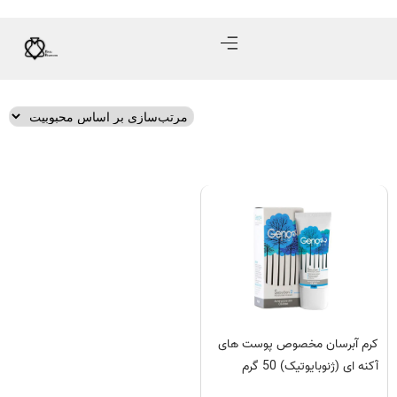
کرم آبرسان مخصوص پوست های
آکنه ای (ژنوبایوتیک) 50 گرم