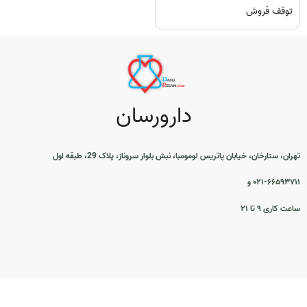
توقف فروش
دارورسان
تهران، ستارخان، خیابان پاتریس لومومبا، نبش بلوار سروناز، پلاک 29، طبقه اول
۰۲۱-۶۶۵۹۳۷۱۱ و
ساعت کاری ۹ تا ۲۱