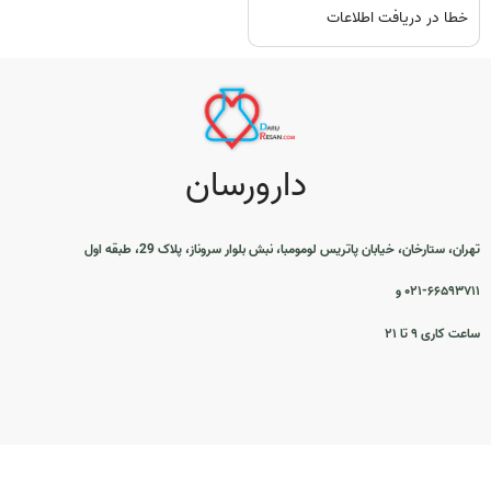
خطا در دریافت اطلاعات
دارورسان
تهران، ستارخان، خیابان پاتریس لومومبا، نبش بلوار سروناز، پلاک 29، طبقه اول
۰۲۱-۶۶۵۹۳۷۱۱ و
ساعت کاری ۹ تا ۲۱