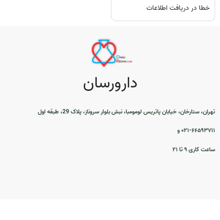
خطا در دریافت اطلاعات
دارورسان
تهران، ستارخان، خیابان پاتریس لومومبا، نبش بلوار سروناز، پلاک 29، طبقه اول
۰۲۱-۶۶۵۹۳۷۱۱ و
ساعت کاری ۹ تا ۲۱