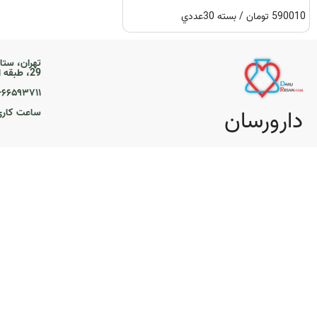
590010 تومان / بسته 30عددي
تهران، ستا
29، طبقه اول
۲۱-۶۶۵۹۳۷۱۱
دارورسان
ساعت کاری ۹ تا 