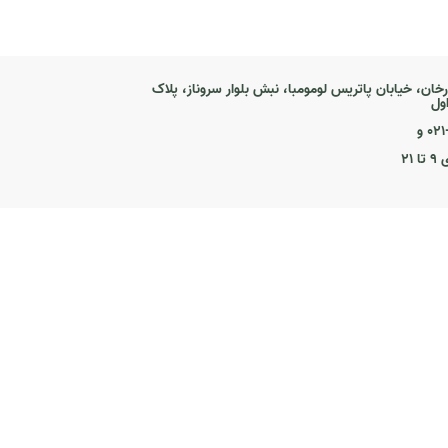
رخان، خیابان پاتریس لومومبا، نبش بلوار سروناز، پلاک
۰ و
۲۱