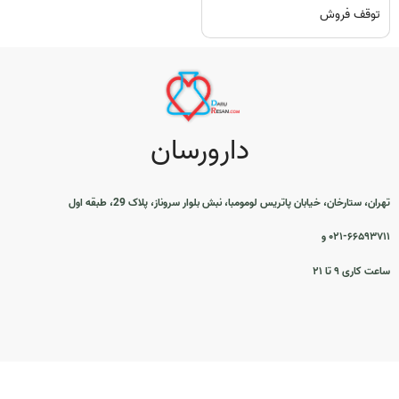
توقف فروش
دارورسان
تهران، ستارخان، خیابان پاتریس لومومبا، نبش بلوار سروناز، پلاک 29، طبقه اول
۰۲۱-۶۶۵۹۳۷۱۱ و
ساعت کاری ۹ تا ۲۱