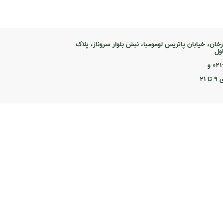
رخان، خیابان پاتریس لومومبا، نبش بلوار سروناز، پلاک
۰ و
۲۱