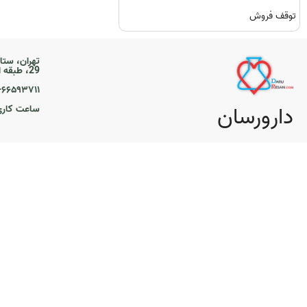
توقف فروش
تهران، ستا
29، طبقه اول
۲۱-۶۶۵۹۳۷۱۱
دارورسان
ساعت کاری ۹ تا 