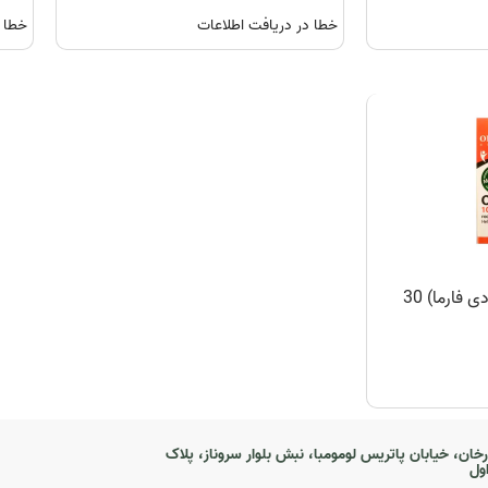
خطا در دریافت اطلاعات
خطا د
سافت ژل امگا 3 (او پی دی فارما) 30
رخان، خیابان پاتریس لومومبا، نبش بلوار سروناز، پلاک