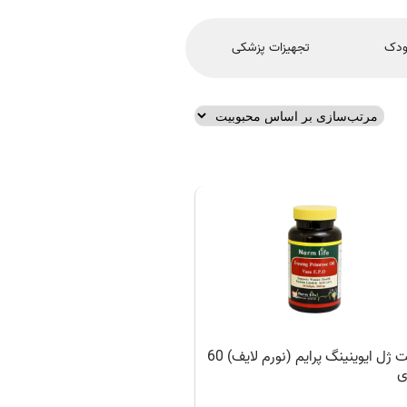
ودک
تجهیزات پزشکی
سافت ژل ایوینینگ پرایم (نورم لایف) 60
ی