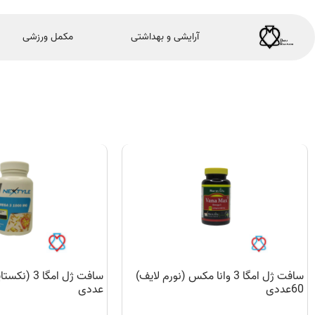
آرایشی و بهداشتی
مکمل ورزشی
سافت ژل امگا 3 وانا مکس (نورم لایف)
60عددی
عددی