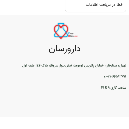
خطا در دریافت اطلاعات
دارورسان
تهران، ستارخان، خیابان پاتریس لومومبا، نبش بلوار سروناز، پلاک 29، طبقه اول
۰۲۱-۶۶۵۹۳۷۱۱ و
ساعت کاری ۹ تا ۲۱