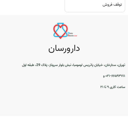
توقف فروش
دارورسان
تهران، ستارخان، خیابان پاتریس لومومبا، نبش بلوار سروناز، پلاک 29، طبقه اول
۰۲۱-۶۶۵۹۳۷۱۱ و
ساعت کاری ۹ تا ۲۱