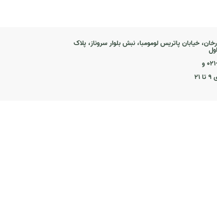
رخان، خیابان پاتریس لومومبا، نبش بلوار سروناز، پلاک
۰ و
۲۱