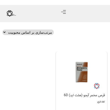
قرص مخمر آبجو (هلث اید) 60
عددی