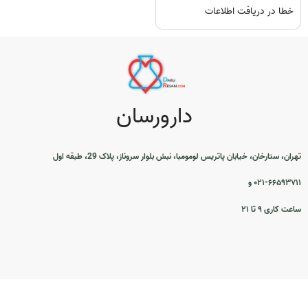
خطا در دریافت اطلاعات
دارورسان
تهران، ستارخان، خیابان پاتریس لومومبا، نبش بلوار سروناز، پلاک 29، طبقه اول
۰۲۱-۶۶۵۹۳۷۱۱ و
ساعت کاری ۹ تا ۲۱