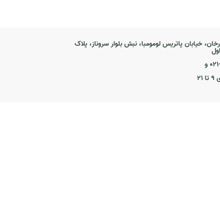
رخان، خیابان پاتریس لومومبا، نبش بلوار سروناز، پلاک
۰ و
۲۱