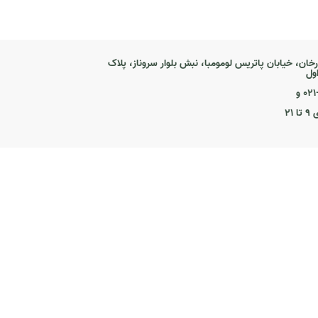
رخان، خیابان پاتریس لومومبا، نبش بلوار سروناز، پلاک
۰ و
۲۱