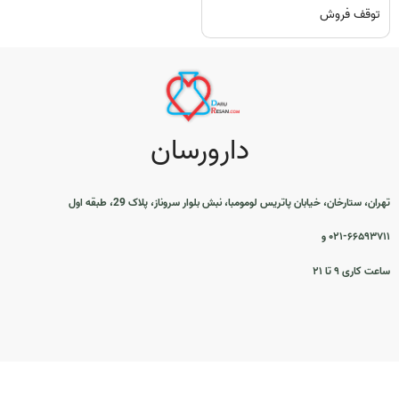
توقف فروش
دارورسان
تهران، ستارخان، خیابان پاتریس لومومبا، نبش بلوار سروناز، پلاک 29، طبقه اول
۰۲۱-۶۶۵۹۳۷۱۱ و
ساعت کاری ۹ تا ۲۱