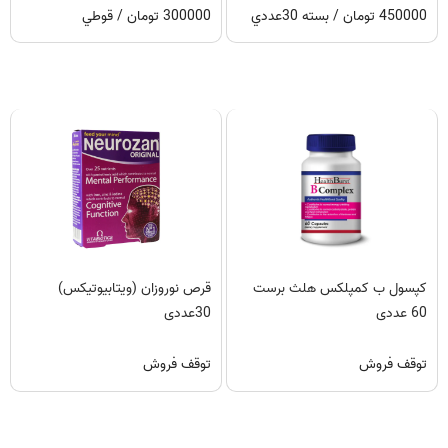
450000 تومان / بسته 30عددي
300000 تومان / قوطي
کپسول ب کمپلکس هلث برست
قرص نوروزان (ویتابیوتیکس)
60 عددی
30عددی
توقف فروش
توقف فروش