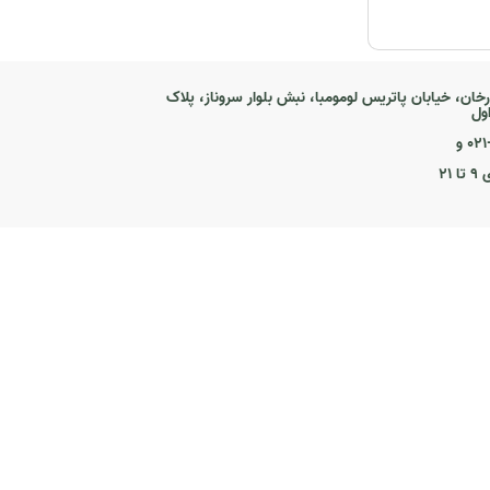
رخان، خیابان پاتریس لومومبا، نبش بلوار سروناز، پلاک
۰ و
۲۱