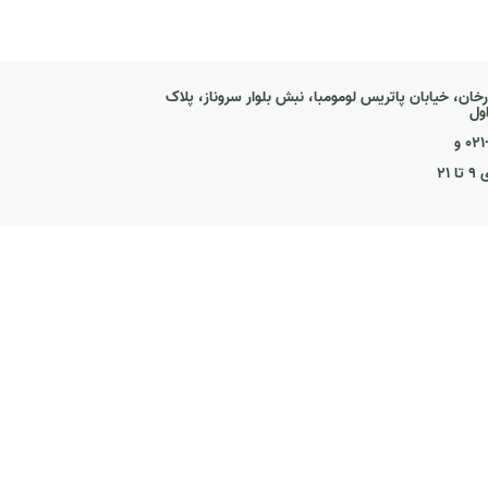
رخان، خیابان پاتریس لومومبا، نبش بلوار سروناز، پلاک
۰ و
۲۱