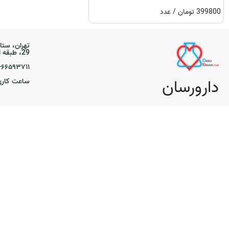
399800 تومان / عدد
تهران، ستا
29، طبقه اول
۲۱-۶۶۵۹۳۷۱۱
دارورسان
ساعت کاری ۹ تا 