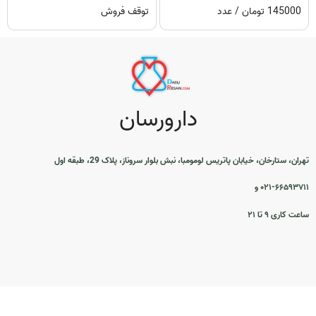
145000 تومان / عدد
توقف فروش
دارورسان
تهران، ستارخان، خیابان پاتریس لومومبا، نبش بلوار سروناز، پلاک 29، طبقه اول
۰۲۱-۶۶۵۹۳۷۱۱ و
ساعت کاری ۹ تا ۲۱