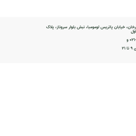
رخان، خیابان پاتریس لومومبا، نبش بلوار سروناز، پلاک
۰ و
۲۱