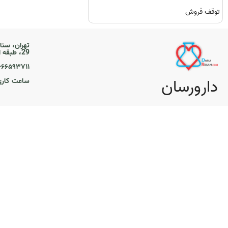
توقف فروش
تهران، ستا
29، طبقه اول
۲۱-۶۶۵۹۳۷۱۱
دارورسان
ساعت کاری ۹ تا 