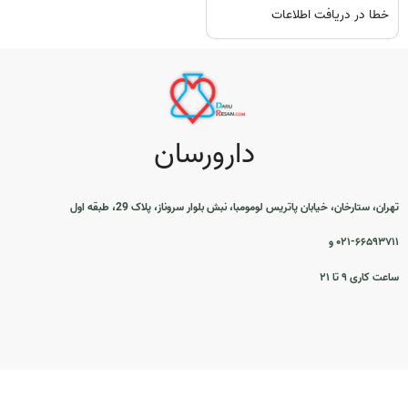
خطا در دریافت اطلاعات
دارورسان
تهران، ستارخان، خیابان پاتریس لومومبا، نبش بلوار سروناز، پلاک 29، طبقه اول
۰۲۱-۶۶۵۹۳۷۱۱ و
ساعت کاری ۹ تا ۲۱