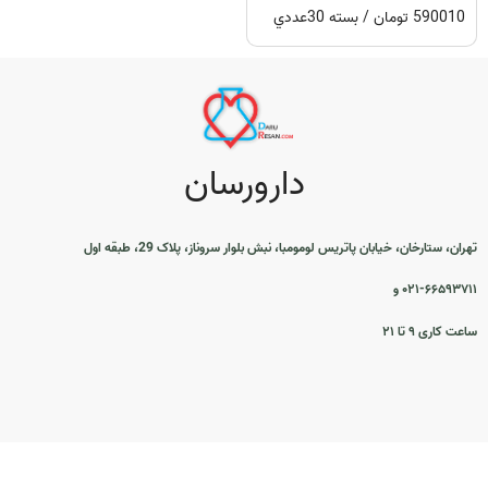
590010 تومان / بسته 30عددي
دارورسان
تهران، ستارخان، خیابان پاتریس لومومبا، نبش بلوار سروناز، پلاک 29، طبقه اول
۰۲۱-۶۶۵۹۳۷۱۱ و
ساعت کاری ۹ تا ۲۱