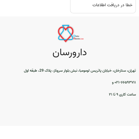
خطا در دریافت اطلاعات
دارورسان
تهران، ستارخان، خیابان پاتریس لومومبا، نبش بلوار سروناز، پلاک 29، طبقه اول
۰۲۱-۶۶۵۹۳۷۱۱ و
ساعت کاری ۹ تا ۲۱