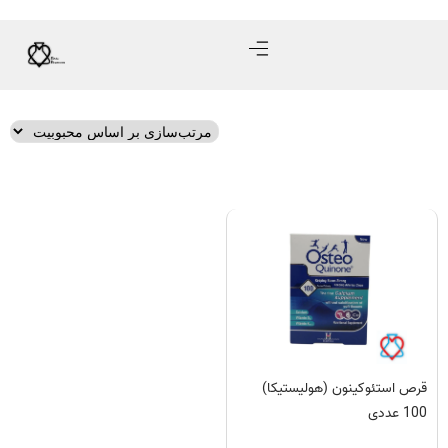
قرص استئوکینون (هولیستیکا)
100 عددی