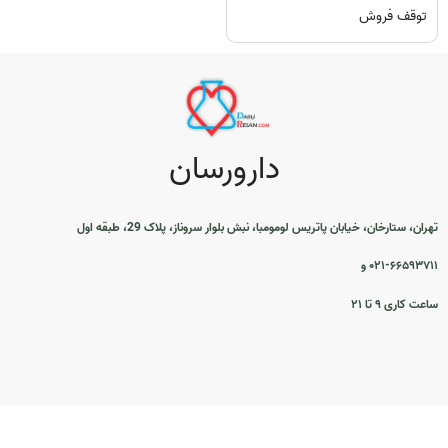
توقف فروش
دارورسان
تهران، ستارخان، خیابان پاتریس لومومبا، نبش بلوار سروناز، پلاک 29، طبقه اول
۰۲۱-۶۶۵۹۳۷۱۱ و
ساعت کاری ۹ تا ۲۱