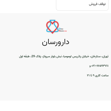
توقف فروش
دارورسان
تهران، ستارخان، خیابان پاتریس لومومبا، نبش بلوار سروناز، پلاک 29، طبقه اول
۰۲۱-۶۶۵۹۳۷۱۱ و
ساعت کاری ۹ تا ۲۱