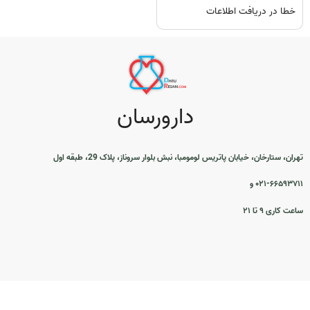
خطا در دریافت اطلاعات
دارورسان
تهران، ستارخان، خیابان پاتریس لومومبا، نبش بلوار سروناز، پلاک 29، طبقه اول
۰۲۱-۶۶۵۹۳۷۱۱ و
ساعت کاری ۹ تا ۲۱