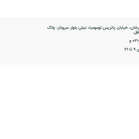
رخان، خیابان پاتریس لومومبا، نبش بلوار سروناز، پلاک
۰ و
۲۱