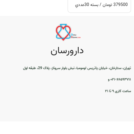
379500 تومان / بسته 30عددي
دارورسان
تهران، ستارخان، خیابان پاتریس لومومبا، نبش بلوار سروناز، پلاک 29، طبقه اول
۰۲۱-۶۶۵۹۳۷۱۱ و
ساعت کاری ۹ تا ۲۱