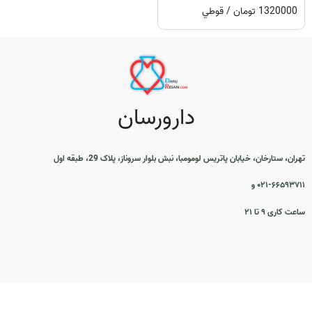
1320000 تومان / قوطي
دارورسان
تهران، ستارخان، خیابان پاتریس لومومبا، نبش بلوار سروناز، پلاک 29، طبقه اول
۰۲۱-۶۶۵۹۳۷۱۱ و
ساعت کاری ۹ تا ۲۱