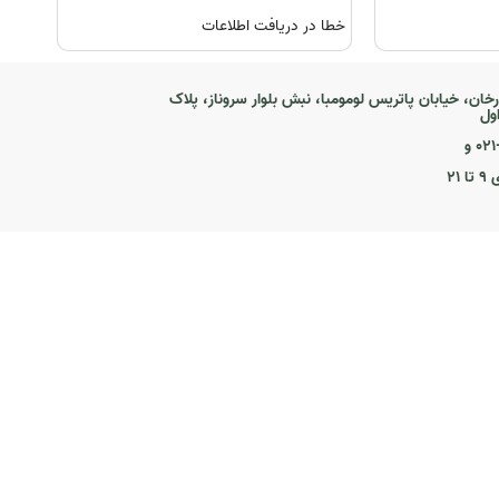
خطا در دریافت اطلاعات
رخان، خیابان پاتریس لومومبا، نبش بلوار سروناز، پلاک
۰ و
۲۱