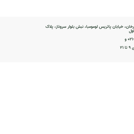
رخان، خیابان پاتریس لومومبا، نبش بلوار سروناز، پلاک
۰ و
۲۱