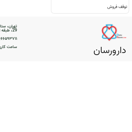
توقف فروش
تهران، ستا
29، طبقه اول
۲۱-۶۶۵۹۳۷۱۱
دارورسان
ساعت کاری ۹ تا 