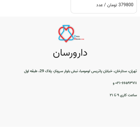
379800 تومان / عدد
دارورسان
تهران، ستارخان، خیابان پاتریس لومومبا، نبش بلوار سروناز، پلاک 29، طبقه اول
۰۲۱-۶۶۵۹۳۷۱۱ و
ساعت کاری ۹ تا ۲۱