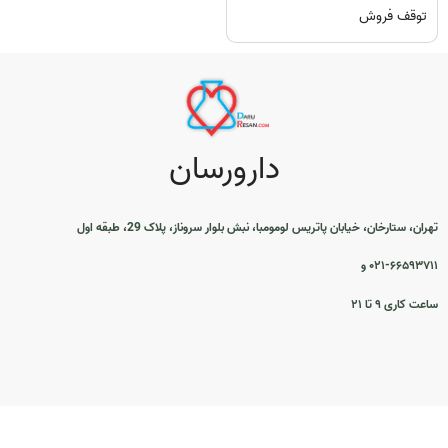
توقف فروش
دارورسان
تهران، ستارخان، خیابان پاتریس لومومبا، نبش بلوار سروناز، پلاک 29، طبقه اول
۰۲۱-۶۶۵۹۳۷۱۱ و
ساعت کاری ۹ تا ۲۱