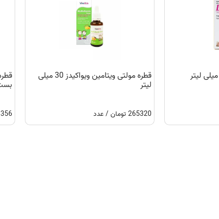
قطره مولتی ویتامین ویواکیدز 30 میلی
قطره
لیتر
بست) 30میل
265320 تومان / عدد
298356 توم