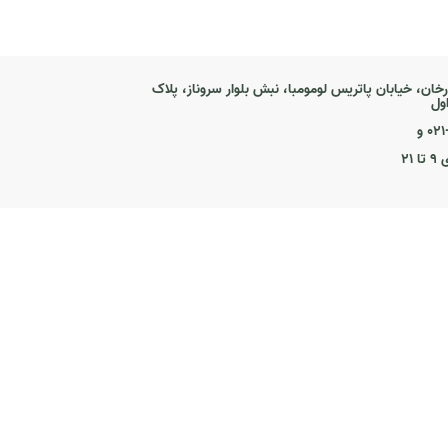
رخان، خیابان پاتریس لومومبا، نبش بلوار سروناز، پلاک
۰ و
۲۱