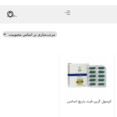
کپسول گرین فیت باریج اسانس