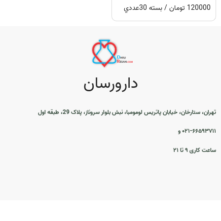
120000 تومان / بسته 30عددي
دارورسان
تهران، ستارخان، خیابان پاتریس لومومبا، نبش بلوار سروناز، پلاک 29، طبقه اول
۰۲۱-۶۶۵۹۳۷۱۱ و
ساعت کاری ۹ تا ۲۱